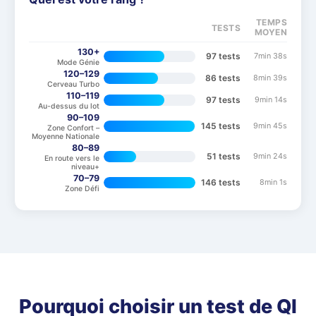
TEMPS
TESTS
MOYEN
130+
97
test
s
7min 38s
Mode Génie
120–129
86
test
s
8min 39s
Cerveau Turbo
110–119
97
test
s
9min 14s
Au-dessus du lot
90–109
145
test
s
9min 45s
Zone Confort –
Moyenne Nationale
80–89
51
test
s
9min 24s
En route vers le
niveau+
70–79
146
test
s
8min 1s
Zone Défi
Pourquoi choisir un test de QI