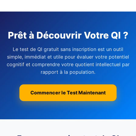
Prêt à Découvrir Votre QI ?
Le test de QI gratuit sans inscription est un outil
simple, immédiat et utile pour évaluer votre potentiel
cognitif et comprendre votre quotient intellectuel par
rapport à la population.
Commencer le Test Maintenant